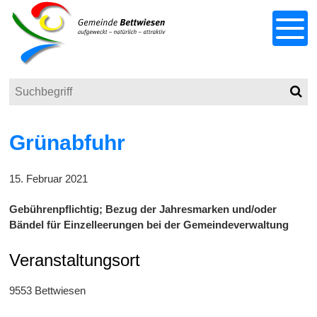
Schnellnavigation
Navigieren in Bettwiesen
Menu
Suchbegriff
Such
Responsivenavigation
Grünabfuhr
15. Februar 2021
Gebührenpflichtig; Bezug der Jahresmarken und/oder
Bändel für Einzelleerungen bei der Gemeindeverwaltung
Veranstaltungsort
9553 Bettwiesen