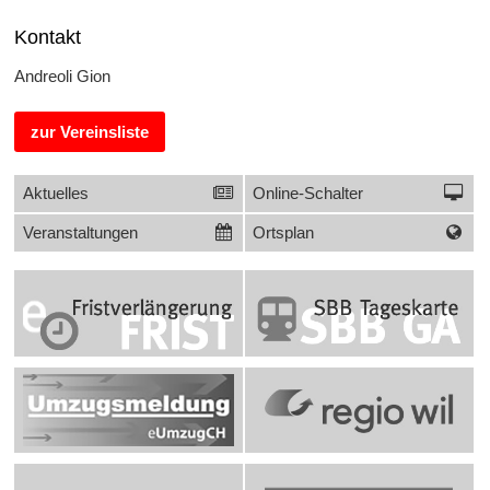
Kontakt
Andreoli Gion
zur Vereinsliste
Links
Sidebar
Aktuelles
Online-Schalter
Veranstaltungen
Ortsplan
Banner