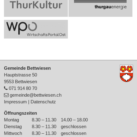
Footer
Gemeinde Bettwiesen
Hauptstrasse 50
9553 Bettwiesen
071 914 80 70
gemeinde
@bettwiesen.ch
Impressum
|
Datenschutz
Öffnungszeiten
Montag
8.30 – 11.30
14.00 – 18.00
Wochentag
Morgen
Nachmittag
Dienstag
8.30 – 11.30
geschlossen
Mittwoch
8.30 – 11.30
geschlossen