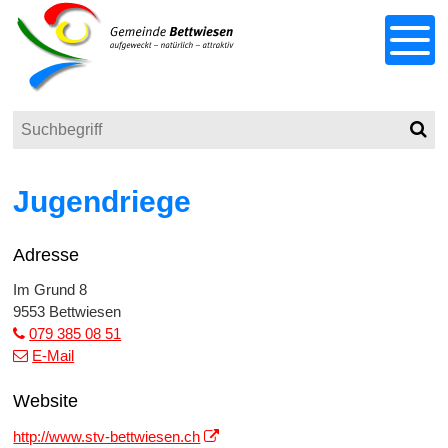
Schnellnavigation
Navigieren in Bettwiesen
Menu
Suchbegriff
Such
Responsivenavigation
Jugendriege
Adresse
Im Grund 8
9553 Bettwiesen
079 385 08 51
E-Mail
Website
http://www.stv-bettwiesen.ch