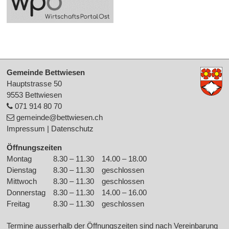
Footer
Gemeinde Bettwiesen
Hauptstrasse 50
9553 Bettwiesen
071 914 80 70
gemeinde
@bettwiesen.ch
Impressum
|
Datenschutz
Öffnungszeiten
Montag
8.30 – 11.30
14.00 – 18.00
Wochentag
Morgen
Nachmittag
Dienstag
8.30 – 11.30
geschlossen
Mittwoch
8.30 – 11.30
geschlossen
Donnerstag
8.30 – 11.30
14.00 – 16.00
Freitag
8.30 – 11.30
geschlossen
Termine ausserhalb der Öffnungszeiten sind nach Vereinbarung