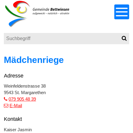
Schnellnavigation
Navigieren in Bettwiesen
Menu
Suchbegriff
Such
Responsivenavigation
Mädchenriege
Adresse
Weinfeldenstrasse 38
9543 St. Margarethen
079 905 48 39
E-Mail
Kontakt
Kaiser Jasmin