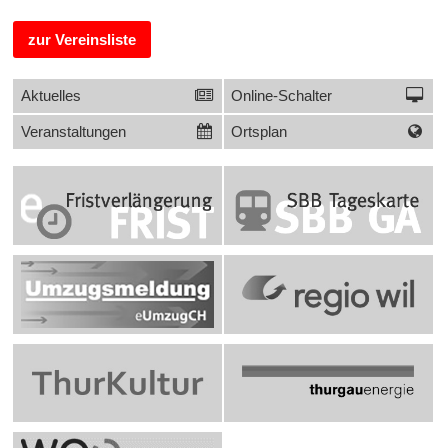
zur Vereinsliste
Links
Sidebar
Aktuelles
Online-Schalter
Veranstaltungen
Ortsplan
Banner