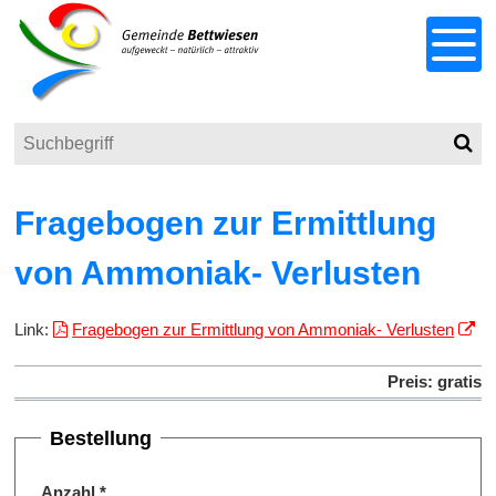
Schnellnavigation
Navigieren in Bettwiesen
Menu
Suchbegriff
Such
Responsivenavigation
Fragebogen zur Ermittlung
von Ammoniak- Verlusten
Link:
Fragebogen zur Ermittlung von Ammoniak- Verlusten
Preis: gratis
Bestellung
Anzahl
*