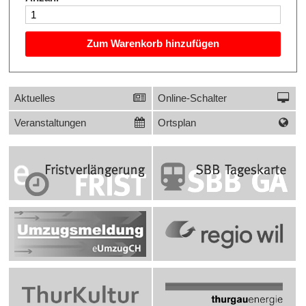
Zum Warenkorb hinzufügen
Links
Sidebar
Aktuelles
Online-Schalter
Veranstaltungen
Ortsplan
Banner