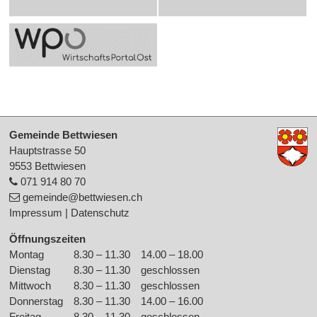
Footer
Gemeinde Bettwiesen
Hauptstrasse 50
9553 Bettwiesen
071 914 80 70
gemeinde
@bettwiesen.ch
Impressum
|
Datenschutz
Öffnungszeiten
Montag
8.30 – 11.30
14.00 – 18.00
Wochentag
Morgen
Nachmittag
Dienstag
8.30 – 11.30
geschlossen
Mittwoch
8.30 – 11.30
geschlossen
Donnerstag
8.30 – 11.30
14.00 – 16.00
Freitag
8.30 – 11.30
geschlossen