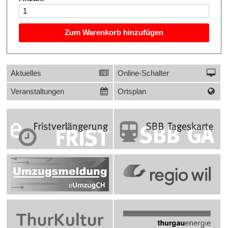
Zum Warenkorb hinzufügen
Links
Sidebar
Aktuelles
Online-Schalter
Veranstaltungen
Ortsplan
Banner