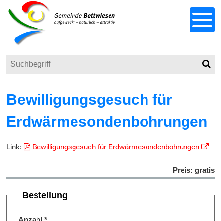
Schnellnavigation
Navigieren in Bettwiesen
Menu
Suchbegriff
Such
Responsivenavigation
Bewilligungsgesuch für
Erdwärmesondenbohrungen
Link:
Bewilligungsgesuch für Erdwärmesondenbohrungen
Preis: gratis
Bestellung
Anzahl
*