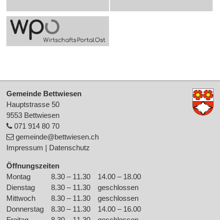
Footer
Gemeinde Bettwiesen
Hauptstrasse 50
9553 Bettwiesen
071 914 80 70
gemeinde
@bettwiesen.ch
Impressum
|
Datenschutz
Öffnungszeiten
Montag
8.30 – 11.30
14.00 – 18.00
Wochentag
Morgen
Nachmittag
Dienstag
8.30 – 11.30
geschlossen
Mittwoch
8.30 – 11.30
geschlossen
Donnerstag
8.30 – 11.30
14.00 – 16.00
Freitag
8.30 – 11.30
geschlossen